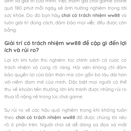
đình và giải trí của mình. Việc tham gia chơi game online
quá 180 phút mỗi ngày sẽ ảnh hưởng nghiêm trọng tới
sức khỏe. Do đó bạn hãy
chơi có trách nhiệm ww88
và
luôn giải trí đúng cách, đảm bảo mọi việc đều được cân
bằng.
Giải trí có trách nhiệm ww88 đề cập gì đến lợi
ích và rủi ro?
Lợi ích khi tuân thủ nghiêm túc chính sách cá cược có
trách nhiệm vô cùng rõ ràng. Hội viên không chỉ đảm
bảo quyền lợi của bản thân mà còn gắn bó lâu dài hơn
với niềm đam mê của mình. Đặc biệt mọi người có thể
thu về khoản tiền thưởng lớn khi tránh được những rủi ro
thua lỗ nặng nề trong lúc chơi game.
Sự rủi ro về các hậu quả nghiêm trọng khi không tuân
theo
chơi có trách nhiệm ww88
đã được chúng tôi nêu
rõ ở phần trên. Người chơi sẽ dễ dàng sa đọa và mất