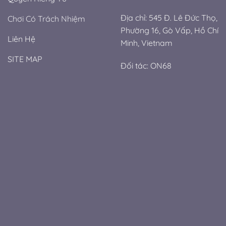
Địa chỉ: 545 Đ. Lê Đức Thọ,
Chơi Có Trách Nhiệm
Phường 16, Gò Vấp, Hồ Chí
Liên Hệ
Minh, Vietnam
SITE MAP
Đối tác:
ON68