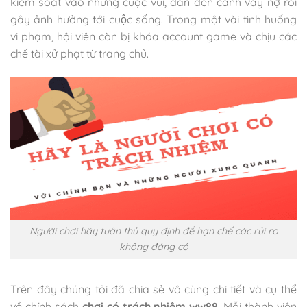
kiểm soát vào những cuộc vui, dẫn đến cảnh vay nợ rồi
gây ảnh hưởng tới cuộc sống. Trong một vài tình huống
vi phạm, hội viên còn bị khóa account game và chịu các
chế tài xử phạt từ trang chủ.
Người chơi hãy tuân thủ quy định để hạn chế các rủi ro
không đáng có
Trên đây chúng tôi đã chia sẻ vô cùng chi tiết và cụ thể
về chính sách
chơi có trách nhiệm ww88
. Mỗi thành viên