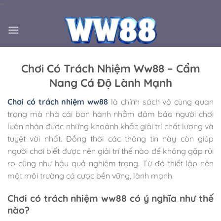
Bỏ
"
"
qua
nội
dung
Chơi Có Trách Nhiệm Ww88 – Cẩm
Nang Cá Độ Lành Mạnh
Chơi có trách nhiệm ww88
là chính sách vô cùng quan
trọng mà nhà cái ban hành nhằm đảm bảo người chơi
luôn nhận được những khoảnh khắc giải trí chất lượng và
tuyệt vời nhất. Đồng thời các thông tin này còn giúp
người chơi biết được nên giải trí thế nào để không gặp rủi
ro cũng như hậu quả nghiêm trọng. Từ đó thiết lập nên
một môi trường cá cược bền vững, lành mạnh.
Chơi có trách nhiệm ww88 có ý nghĩa như thế
nào?